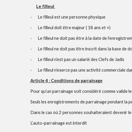
Le filleul 
·       Le filleul est une personne physique 
·       Le filleul doit être majeur ( 18 ans et +) 
·       Le filleul ne doit pas être à la date de l’enregis
·       Le filleul ne doit pas être inscrit dans la base de
·       Le filleul n’est pas un salarié des Clefs de Jadis 
·       Le filleul n’exerce pas une activité commerciale d
Article 4 : Conditions de parrainage
Pour qu’un parrainage soit considéré comme valide le pa
Seuls les enregistrements de parrainage pendant la p
Dans le cas où 2 personnes souhaiteraient devenir le pa
L’auto-parrainage est interdit 